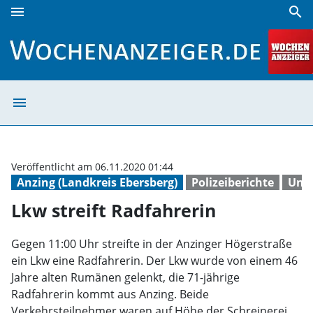
menu
search
Lkw streift Radfahrerin | Wochenanzeiger
menu
Lkw streift Rad
Veröffentlicht am 06.11.2020 01:44
Anzing (Landkreis Ebersberg)
Polizeiberichte
Unfa
Lkw streift Radfahrerin
Gegen 11:00 Uhr streifte in der Anzinger Högerstraße
ein Lkw eine Radfahrerin. Der Lkw wurde von einem 46
Jahre alten Rumänen gelenkt, die 71-jährige
Radfahrerin kommt aus Anzing. Beide
Verkehrsteilnehmer waren auf Höhe der Schreinerei