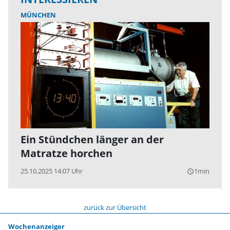
MÜNCHEN
Ein Stündchen länger an der
Matratze horchen
25.10.2025 14:07 Uhr
1min
query_builder
zurück zur Übersicht
Wochenanzeiger