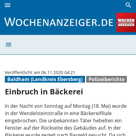
menu
search
Einbruch in Bäckerei | Wochenanzeiger
menu
Einbruch in Bäc
Veröffentlicht am 06.11.2020 04:21
Baldham (Landkreis Ebersberg)
Polizeiberichte
Einbruch in Bäckerei
In der Nacht von Sonntag auf Montag (18. Mai) wurde
in der Wendelsteinstraße in eine Bäckereifiliale
eingebrochen. Die unbekannten Täter hebelten ein
Fenster auf der Rückseite des Gebäudes auf. In der
Bäckerei wurde gezielt nach Bargeld gesucht. Da sich