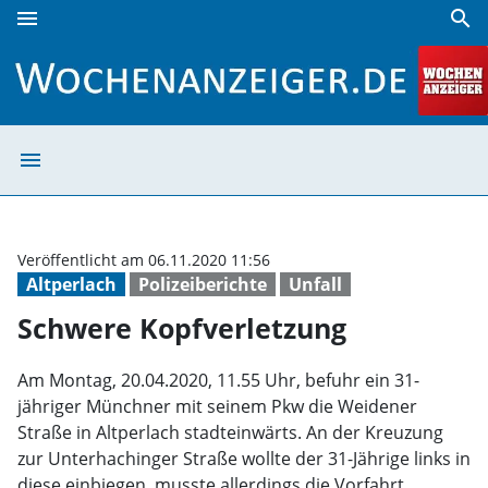
menu
search
Schwere Kopfverletzung | Wochenanzeiger
menu
Schwere Kopfve
Veröffentlicht am 06.11.2020 11:56
Altperlach
Polizeiberichte
Unfall
Schwere Kopfverletzung
Am Montag, 20.04.2020, 11.55 Uhr, befuhr ein 31-
jähriger Münchner mit seinem Pkw die Weidener
Straße in Altperlach stadteinwärts. An der Kreuzung
zur Unterhachinger Straße wollte der 31-Jährige links in
diese einbiegen, musste allerdings die Vorfahrt