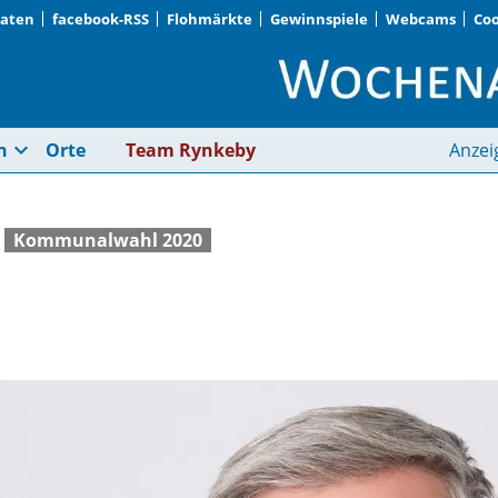
Daten
facebook-RSS
Flohmärkte
Gewinnspiele
Webcams
Coo
Klaus Willenberg | W
expand_more
n
Orte
Team Rynkeby
Anzei
Kommunalwahl 2020