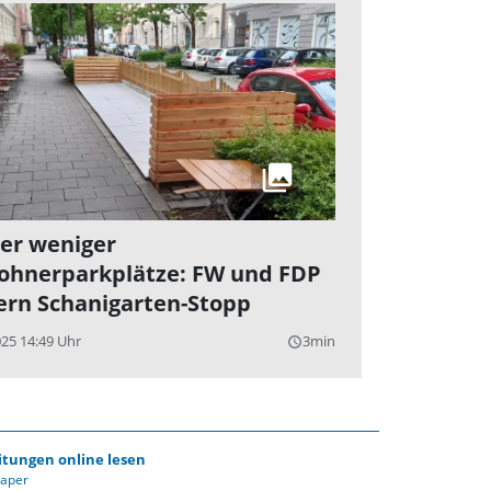
r weniger
hnerparkplätze: FW und FDP
ern Schanigarten-Stopp
025 14:49 Uhr
3min
query_builder
itungen online lesen
Paper