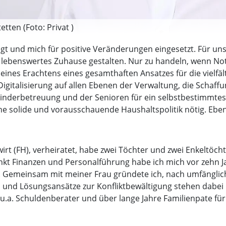
tten (Foto: Privat )
gt und mich für positive Veränderungen eingesetzt. Für un
 lebenswertes Zuhause gestalten. Nur zu handeln, wenn Not 
nes Erachtens eines gesamthaften Ansatzes für die vielfält
Digitalisierung auf allen Ebenen der Verwaltung, die Scha
 Kinderbetreuung und der Senioren für ein selbstbestimmte
eine solide und vorausschauende Haushaltspolitik nötig. Ebe
bswirt (FH), verheiratet, habe zwei Töchter und zwei Enkeltö
kt Finanzen und Personalführung habe ich mich vor zehn 
. Gemeinsam mit meiner Frau gründete ich, nach umfänglich
nd Lösungsansätze zur Konfliktbewältigung stehen dabei 
u.a. Schuldenberater und über lange Jahre Familienpate für