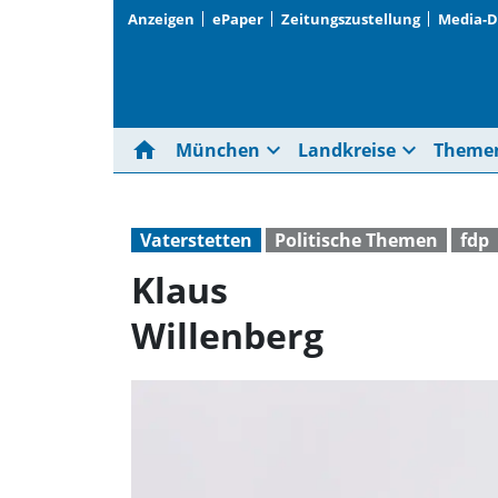
Anzeigen
ePaper
Zeitungszustellung
Media-
home
expand_more
expand_more
München
Landkreise
Theme
Vaterstetten
Politische Themen
fdp
Klaus
Willenberg