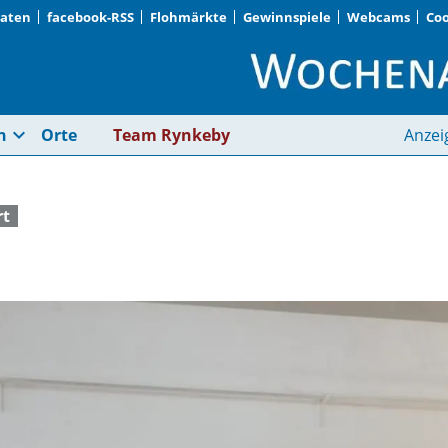
Daten
facebook-RSS
Flohmärkte
Gewinnspiele
Webcams
Coo
Mit einem Schuss | 
expand_more
n
Orte
Team Rynkeby
Anzei
rt