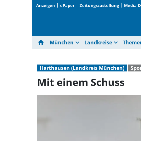
Anzeigen
ePaper
Zeitungszustellung
Media-
home
expand_more
expand_more
München
Landkreise
Theme
Harthausen (Landkreis München)
Spo
Mit einem Schuss