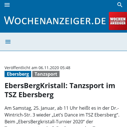
menu
search
EbersBergKristall: Tanzsport im TSZ Ebersberg | Wochenan
menu
EbersBergKrista
Veröffentlicht am 06.11.2020 05:48
Ebersberg
Tanzsport
EbersBergKristall: Tanzsport im
TSZ Ebersberg
Am Samstag, 25. Januar, ab 11 Uhr heißt es in der Dr.-
Wintrich-Str. 3 wieder „Let’s Dance im TSZ Ebersberg“.
Beim „EbersBergkristall-Turnier 2020“ der