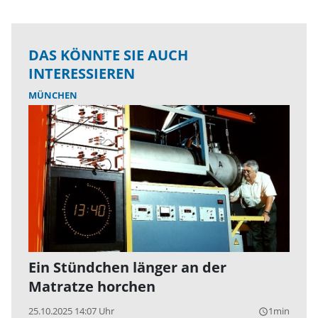
DAS KÖNNTE SIE AUCH
INTERESSIEREN
MÜNCHEN
Ein Stündchen länger an der
Matratze horchen
25.10.2025 14:07 Uhr
1min
query_builder