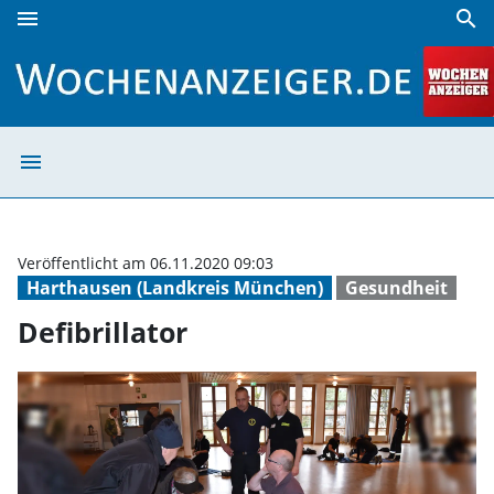
menu
search
Defibrillator | Wochenanzeiger
menu
Defibrillator | 
Veröffentlicht am 06.11.2020 09:03
Harthausen (Landkreis München)
Gesundheit
Defibrillator