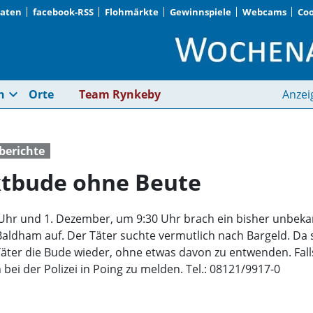
Daten
facebook-RSS
Flohmärkte
Gewinnspiele
Webcams
Coo
Aufbruch einer Mark
expand_more
n
Orte
Team Rynkeby
Anzei
iberichte
ktbude ohne Beute
Uhr und 1. Dezember, um 9:30 Uhr brach ein bisher unbeka
aldham auf. Der Täter suchte vermutlich nach Bargeld. Da si
Täter die Bude wieder, ohne etwas davon zu entwenden. Fal
bei der Polizei in Poing zu melden. Tel.: 08121/9917-0