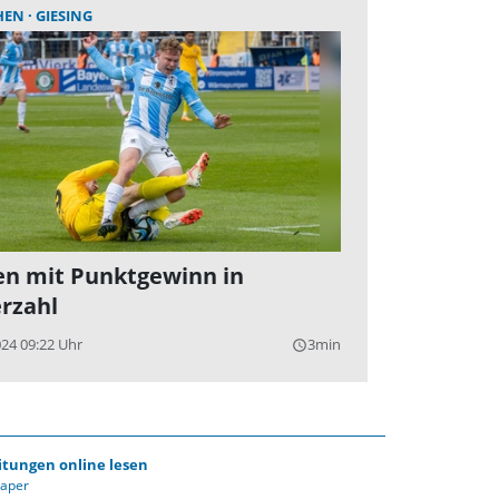
HEN
GIESING
n mit Punktgewinn in
rzahl
024 09:22 Uhr
3min
query_builder
itungen online lesen
Paper