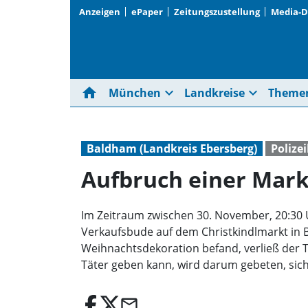
Anzeigen
ePaper
Zeitungszustellung
Media-
home
expand_more
expand_more
München
Landkreise
Theme
Baldham (Landkreis Ebersberg)
Polize
Aufbruch einer Mar
Im Zeitraum zwischen 30. November, 20:30 
Verkaufsbude auf dem Christkindlmarkt in B
Weihnachtsdekoration befand, verließ der 
Täter geben kann, wird darum gebeten, sich 
email