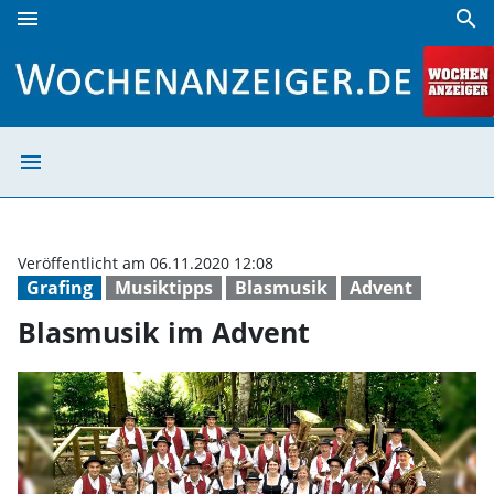
menu
search
Blasmusik im Advent | Wochenanzeiger
menu
Blasmusik im Ad
Veröffentlicht am 06.11.2020 12:08
Grafing
Musiktipps
Blasmusik
Advent
Blasmusik im Advent