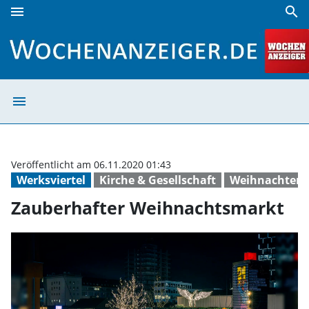
menu
search
Zauberhafter Weihnachtsmarkt | Wochenanzeiger
menu
Zauberhafter W
Veröffentlicht am 06.11.2020 01:43
Werksviertel
Kirche & Gesellschaft
Weihnachten
Zauberhafter Weihnachtsmarkt