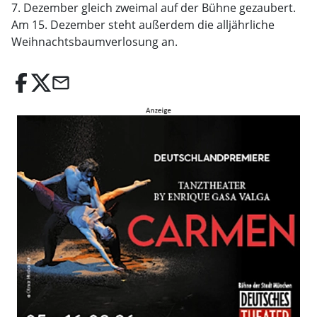
7. Dezember gleich zweimal auf der Bühne gezaubert.
Am 15. Dezember steht außerdem die alljährliche
Weihnachtsbaumverlosung an.
email