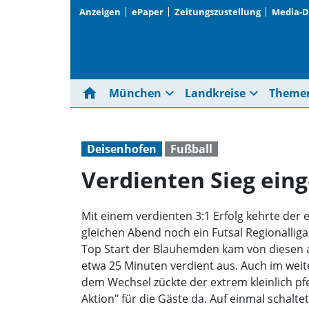
Anzeigen
ePaper
Zeitungszustellung
Media-
home
expand_more
expand_more
München
Landkreise
Theme
Deisenhofen
Fußball
Verdienten Sieg ein
Mit einem verdienten 3:1 Erfolg kehrte der 
gleichen Abend noch ein Futsal Regionalliga
Top Start der Blauhemden kam von diesen al
etwa 25 Minuten verdient aus. Auch im weite
dem Wechsel zückte der extrem kleinlich pfe
Aktion" für die Gäste da. Auf einmal schal