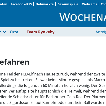
Daten
facebook-RSS
Flohmärkte
Gewinnspiele
Webcams
Coo
Verdienten Sieg eing
expand_more
n
Orte
Team Rynkeby
Anzei
gefahren
eine Teil der FCD-Elf nach Hause zurück, während der zweite
 Spiel zu bestreiten. Es war keine Minute gespielt, als Marc
lerdings die folgenden 60 Minuten herzlich wenig. Der Gas
ren Verlauf spielte hauptsächlich die Heimelf, während der 
ifende Schiedsrichter für Bachhuber Gelb-Rot. Der Platzver
tete die Sigurdsson Elf auf Kampfmodus um, kein Ball wurde