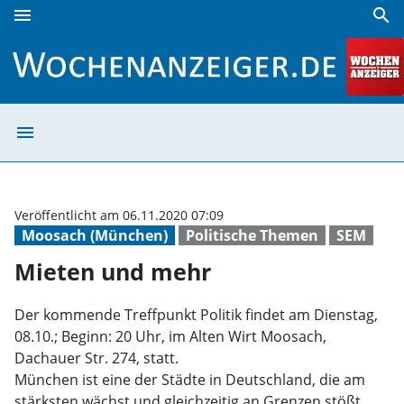
menu
search
Mieten und mehr | Wochenanzeiger
menu
Mieten und meh
Veröffentlicht am 06.11.2020 07:09
Moosach (München)
Politische Themen
SEM
Mieten und mehr
Der kommende Treffpunkt Politik findet am Dienstag,
08.10.; Beginn: 20 Uhr, im Alten Wirt Moosach,
Dachauer Str. 274, statt.
München ist eine der Städte in Deutschland, die am
stärksten wächst und gleichzeitig an Grenzen stößt,