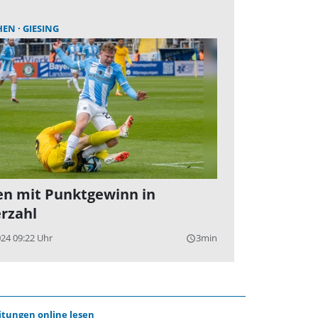
HEN
GIESING
n mit Punktgewinn in
rzahl
024 09:22 Uhr
3min
query_builder
itungen online lesen