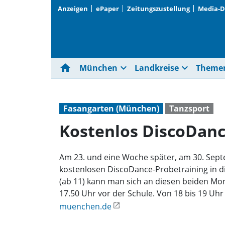
Anzeigen
ePaper
Zeitungszustellung
Media-
home
expand_more
expand_more
München
Landkreise
Theme
Fasangarten (München)
Tanzsport
Kostenlos DiscoDanc
Am 23. und eine Woche später, am 30. Sept
kostenlosen DiscoDance-Probetraining in die 
(ab 11) kann man sich an diesen beiden Mon
17.50 Uhr vor der Schule. Von 18 bis 19 Uh
muenchen.de