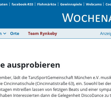
Daten
facebook-RSS
Flohmärkte
Gewinnspiele
Webcams
Coo
Kostenlos DiscoDanc
expand_more
n
Orte
Team Rynkeby
Anzei
e ausprobieren
ember, lädt die TanzSportGemeinschaft München e.V. musik
Cincinnatischule (Cincinnatistraße 63), ein. Sowohl bei den
tagen mitreißen lassen von fetzigen Beats und einer sympa
r haben Interessierten dann die Gelegenheit DiscoDance zu