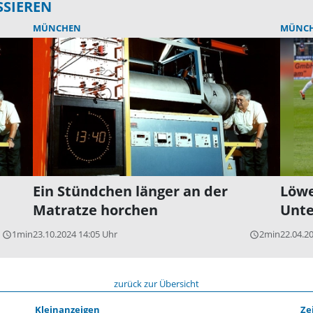
SSIEREN
MÜNCHEN
MÜNC
Ein Stündchen länger an der
Löwe
Matratze horchen
Unte
1min
23.10.2024 14:05 Uhr
2min
22.04.2
query_builder
query_builder
zurück zur Übersicht
Kleinanzeigen
Ze