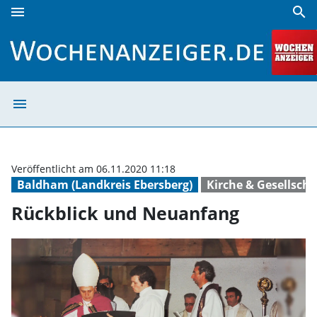
menu
search
Rückblick und Neuanfang | Wochenanzeiger
menu
Rückblick und 
Veröffentlicht am 06.11.2020 11:18
Baldham (Landkreis Ebersberg)
Kirche & Gesellscha
Rückblick und Neuanfang