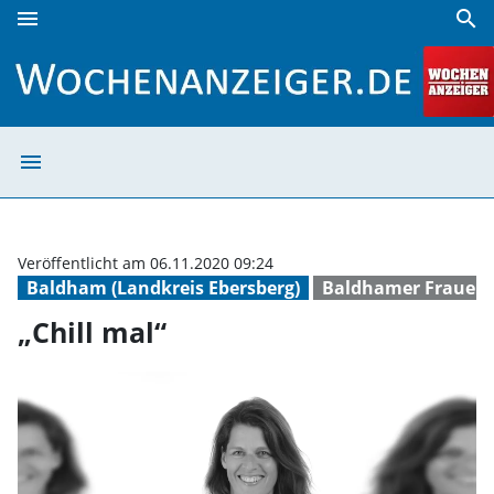
menu
search
„Chill mal“ | Wochenanzeiger
menu
„Chill mal“ | W
Veröffentlicht am 06.11.2020 09:24
Baldham (Landkreis Ebersberg)
Baldhamer Frauen
„Chill mal“