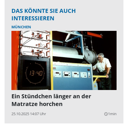
DAS KÖNNTE SIE AUCH
INTERESSIEREN
MÜNCHEN
Ein Stündchen länger an der
Matratze horchen
25.10.2025 14:07 Uhr
1min
query_builder