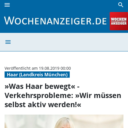
menu
search
»Was Haar bewegt« - Verkehrsprobleme: »Wir müssen selbs
menu
»Was Haar beweg
Veröffentlicht am 19.08.2019 00:00
Haar (Landkreis München)
»Was Haar bewegt« -
Verkehrsprobleme: »Wir müssen
selbst aktiv werden!«