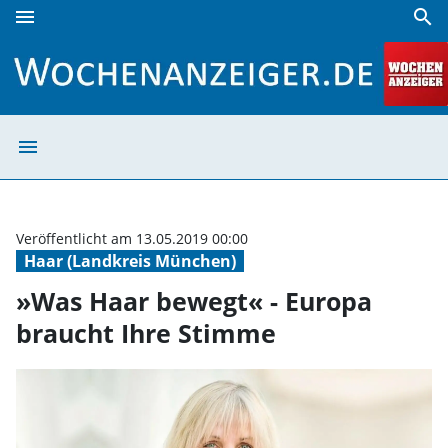
menu
search
»Was Haar bewegt« - Europa braucht Ihre Stimme | Woche
menu
»Was Haar beweg
Veröffentlicht am 13.05.2019 00:00
Haar (Landkreis München)
»Was Haar bewegt« - Europa
braucht Ihre Stimme