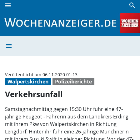
menu
search
Verkehrsunfall | Wochenanzeiger
menu
Verkehrsunfall 
Veröffentlicht am 06.11.2020 01:13
Walpertskirchen
Polizeiberichte
Verkehrsunfall
Samstagnachmittag gegen 15:30 Uhr fuhr eine 47-
jährige Peugeot - Fahrerin aus dem Landkreis Erding
mit ihrem Pkw von Walpertskirchen in Richtung
Lengdorf. Hinter ihr fuhr eine 26-jährige Münchnerin
mit ihrem Suzuki Swift in gleicher Richtung. Vor der 47-