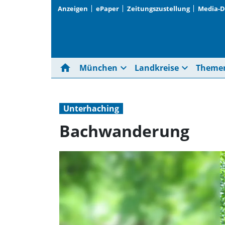
Anzeigen
ePaper
Zeitungszustellung
Media-
home
expand_more
expand_more
München
Landkreise
Theme
Unterhaching
Bachwanderung