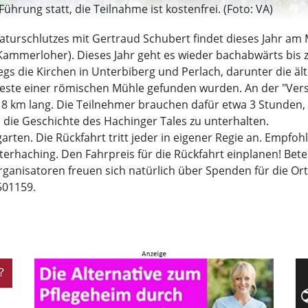
ührung statt, die Teilnahme ist kostenfrei. (Foto: VA)
turschlutzes mit Gertraud Schubert findet dieses Jahr am Mo
Kammerloher). Dieses Jahr geht es wieder bachabwärts bis 
gs die Kirchen in Unterbiberg und Perlach, darunter die äl
rreste einer römischen Mühle gefunden wurden. An der "Ver
a. 8 km lang. Die Teilnehmer brauchen dafür etwa 3 Stunden,
die Geschichte des Hachinger Tales zu unterhalten.
garten. Die Rückfahrt tritt jeder in eigener Regie an. Empfo
rhaching. Den Fahrpreis für die Rückfahrt einplanen! Betei
rganisatoren freuen sich natürlich über Spenden für die Ort
501159.