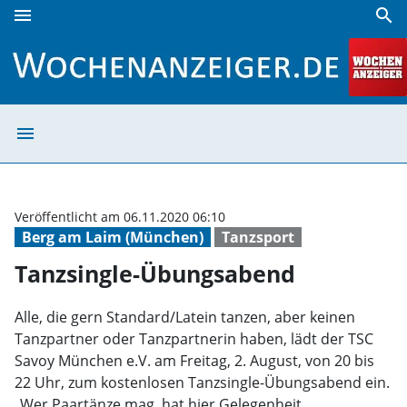
menu
search
Tanzsingle-Übungsabend | Wochenanzeiger
menu
Tanzsingle-Übu
Veröffentlicht am 06.11.2020 06:10
Berg am Laim (München)
Tanzsport
Tanzsingle-Übungsabend
Alle, die gern Standard/Latein tanzen, aber keinen
Tanzpartner oder Tanzpartnerin haben, lädt der TSC
Savoy München e.V. am Freitag, 2. August, von 20 bis
22 Uhr, zum kostenlosen Tanzsingle-Übungsabend ein.
„Wer Paartänze mag, hat hier Gelegenheit,