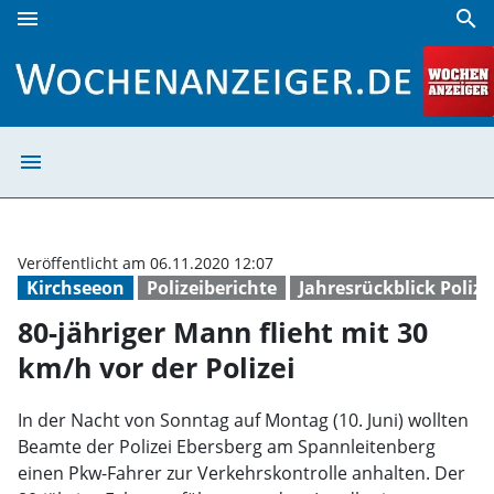
menu
search
80-jähriger Mann flieht mit 30 km/h vor der Polizei | Woch
menu
80-jähriger Mann
Veröffentlicht am 06.11.2020 12:07
Kirchseeon
Polizeiberichte
Jahresrückblick Polize
80-jähriger Mann flieht mit 30
km/h vor der Polizei
In der Nacht von Sonntag auf Montag (10. Juni) wollten
Beamte der Polizei Ebersberg am Spannleitenberg
einen Pkw-Fahrer zur Verkehrskontrolle anhalten. Der