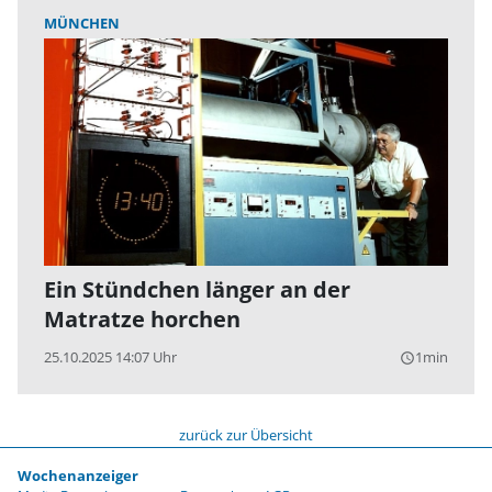
MÜNCHEN
Ein Stündchen länger an der
Matratze horchen
25.10.2025 14:07 Uhr
1min
query_builder
zurück zur Übersicht
Wochenanzeiger