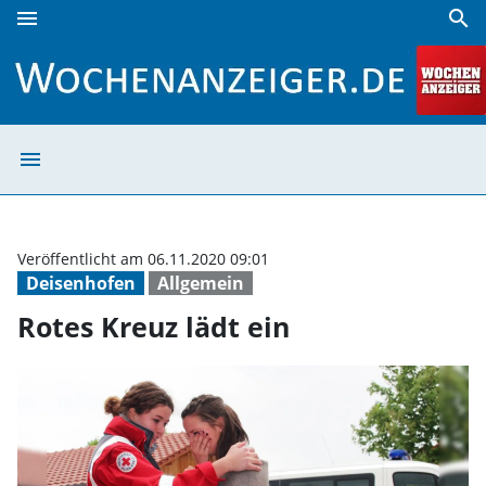
menu
search
Rotes Kreuz lädt ein | Wochenanzeiger
menu
Rotes Kreuz läd
Veröffentlicht am 06.11.2020 09:01
Deisenhofen
Allgemein
Rotes Kreuz lädt ein