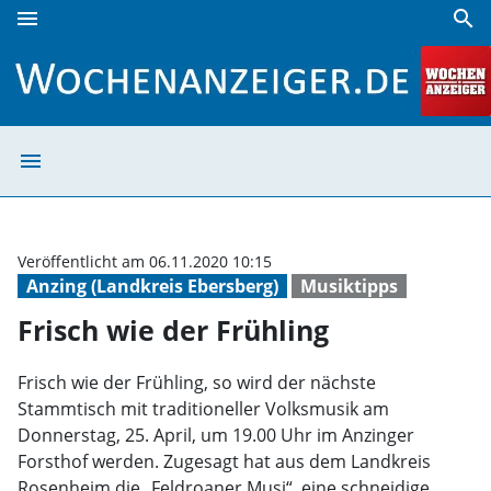
menu
search
Frisch wie der Frühling | Wochenanzeiger
menu
Frisch wie der 
Veröffentlicht am 06.11.2020 10:15
Anzing (Landkreis Ebersberg)
Musiktipps
Frisch wie der Frühling
Frisch wie der Frühling, so wird der nächste
Stammtisch mit traditioneller Volksmusik am
Donnerstag, 25. April, um 19.00 Uhr im Anzinger
Forsthof werden. Zugesagt hat aus dem Landkreis
Rosenheim die „Feldroaner Musi“, eine schneidige