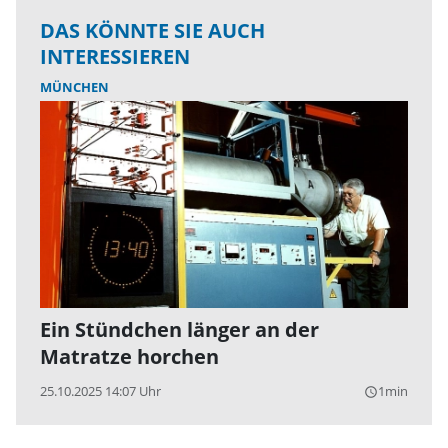
DAS KÖNNTE SIE AUCH
INTERESSIEREN
MÜNCHEN
Ein Stündchen länger an der
Matratze horchen
25.10.2025 14:07 Uhr
1min
query_builder