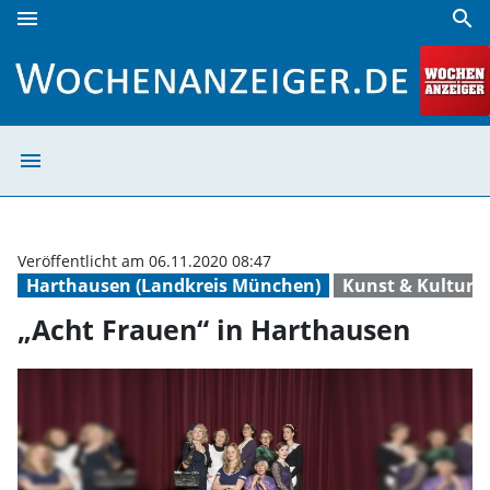
menu
search
„Acht Frauen“ in Harthausen | Wochenanzeiger
menu
„Acht Frauen“ i
Veröffentlicht am 06.11.2020 08:47
Harthausen (Landkreis München)
Kunst & Kultur 
„Acht Frauen“ in Harthausen