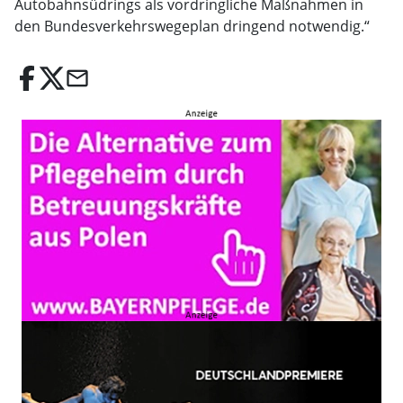
Autobahnsüdrings als vordringliche Maßnahmen in
den Bundesverkehrswegeplan dringend notwendig.“
email