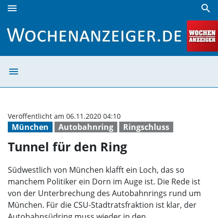
menu
search
Tunnel für den Ring | Wochenanzeiger
menu
Tunnel für den 
Veröffentlicht am 06.11.2020 04:10
München
Autobahnring
Ringschluss
Tunnel für den Ring
Südwestlich von München klafft ein Loch, das so
manchem Politiker ein Dorn im Auge ist. Die Rede ist
von der Unterbrechung des Autobahnrings rund um
München. Für die CSU-Stadtratsfraktion ist klar, der
Autobahnsüdring muss wieder in den