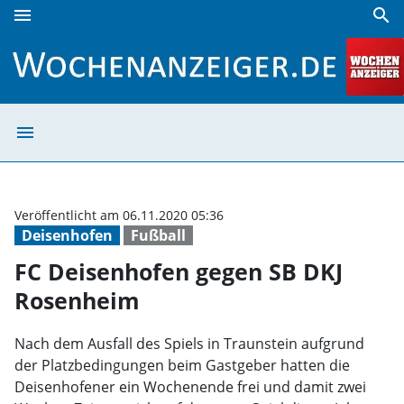
menu
search
FC Deisenhofen gegen SB DKJ Rosenheim | Wochenanzeige
menu
FC Deisenhofen
Veröffentlicht am 06.11.2020 05:36
Deisenhofen
Fußball
FC Deisenhofen gegen SB DKJ
Rosenheim
Nach dem Ausfall des Spiels in Traunstein aufgrund
der Platzbedingungen beim Gastgeber hatten die
Deisenhofener ein Wochenende frei und damit zwei