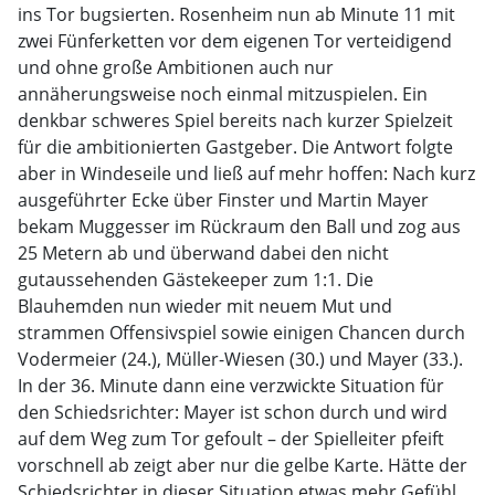
ins Tor bugsierten. Rosenheim nun ab Minute 11 mit
zwei Fünferketten vor dem eigenen Tor verteidigend
und ohne große Ambitionen auch nur
annäherungsweise noch einmal mitzuspielen. Ein
denkbar schweres Spiel bereits nach kurzer Spielzeit
für die ambitionierten Gastgeber. Die Antwort folgte
aber in Windeseile und ließ auf mehr hoffen: Nach kurz
ausgeführter Ecke über Finster und Martin Mayer
bekam Muggesser im Rückraum den Ball und zog aus
25 Metern ab und überwand dabei den nicht
gutaussehenden Gästekeeper zum 1:1. Die
Blauhemden nun wieder mit neuem Mut und
strammen Offensivspiel sowie einigen Chancen durch
Vodermeier (24.), Müller-Wiesen (30.) und Mayer (33.).
In der 36. Minute dann eine verzwickte Situation für
den Schiedsrichter: Mayer ist schon durch und wird
auf dem Weg zum Tor gefoult – der Spielleiter pfeift
vorschnell ab zeigt aber nur die gelbe Karte. Hätte der
Schiedsrichter in dieser Situation etwas mehr Gefühl