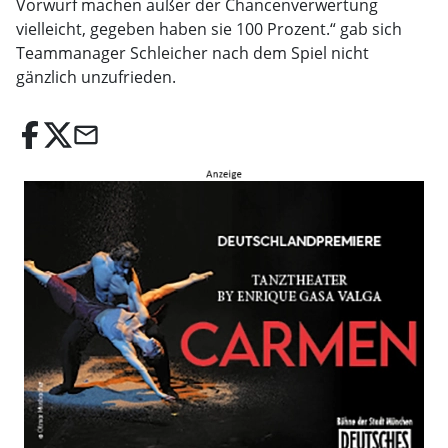
Vorwurf machen außer der Chancenverwertung
vielleicht, gegeben haben sie 100 Prozent.“ gab sich
Teammanager Schleicher nach dem Spiel nicht
gänzlich unzufrieden.
email