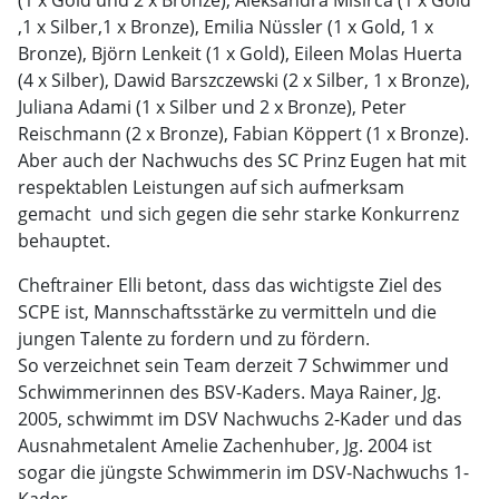
(1 x Gold und 2 x Bronze), Aleksandra Misirca (1 x Gold
,1 x Silber,1 x Bronze), Emilia Nüssler (1 x Gold, 1 x
Bronze), Björn Lenkeit (1 x Gold), Eileen Molas Huerta
(4 x Silber), Dawid Barszczewski (2 x Silber, 1 x Bronze),
Juliana Adami (1 x Silber und 2 x Bronze), Peter
Reischmann (2 x Bronze), Fabian Köppert (1 x Bronze).
Aber auch der Nachwuchs des SC Prinz Eugen hat mit
respektablen Leistungen auf sich aufmerksam
gemacht und sich gegen die sehr starke Konkurrenz
behauptet.
Cheftrainer Elli betont, dass das wichtigste Ziel des
SCPE ist, Mannschaftsstärke zu vermitteln und die
jungen Talente zu fordern und zu fördern.
So verzeichnet sein Team derzeit 7 Schwimmer und
Schwimmerinnen des BSV-Kaders. Maya Rainer, Jg.
2005, schwimmt im DSV Nachwuchs 2-Kader und das
Ausnahmetalent Amelie Zachenhuber, Jg. 2004 ist
sogar die jüngste Schwimmerin im DSV-Nachwuchs 1-