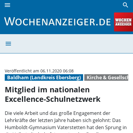
menu
search
Mitglied im nationalen Excellence-Schulnetzwerk | Wochen
menu
Mitglied im nat
Veröffentlicht am 06.11.2020 06:08
Baldham (Landkreis Ebersberg)
Kirche & Gesellscha
Mitglied im nationalen
Excellence-Schulnetzwerk
Die viele Arbeit und das große Engagement der
Lehrkräfte der letzten Jahre haben sich gelohnt: Das
Humboldt-Gymnasium Vaterstetten hat den Sprung in