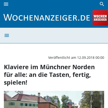
menu
search
Klaviere im Münchner Norden für alle: an die Tasten, fertig
menu
Klaviere im Münc
Veröffentlicht am 12.09.2018 00:00
Klaviere im Münchner Norden
für alle: an die Tasten, fertig,
spielen!