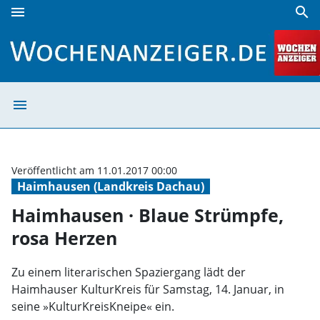
menu
search
Haimhausen · Blaue Strümpfe, rosa Herzen | Wochenanzei
menu
Haimhausen · Bl
Veröffentlicht am 11.01.2017 00:00
Haimhausen (Landkreis Dachau)
Haimhausen · Blaue Strümpfe,
rosa Herzen
Zu einem literarischen Spaziergang lädt der
Haimhauser KulturKreis für Samstag, 14. Januar, in
seine »KulturKreisKneipe« ein.