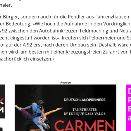
eier.
r Bürger, sondern auch für die Pendler aus Fahrenzhause
 Bedeutung. »Wie hoch die Aufnahme in den Vordringlichen
 A 92 zwischen den Autobahnkreuzen Feldmoching und Neufah
recht eingestuft worden ist«, freuten sich Felbermeier und 
hhof auf der A 92 erst nach deren Umbau sein. Deshalb wäre
wird  am besten mit einer kreuzungsfreien Zufahrt von Ma
achdrücklich einsetzen.«