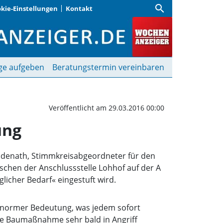
search
kie-Einstellungen
Kontakt
ister befürwortet Eins
ge aufgeben
Beratungstermin vereinbaren
Veröffentlicht am 29.03.2016 00:00
ung
idenath, Stimmkreisabgeordneter für den
ischen der Anschlussstelle Lohhof auf der A
licher Bedarf« eingestuft wird.
enormer Bedeutung, was jedem sofort
die Baumaßnahme sehr bald in Angriff