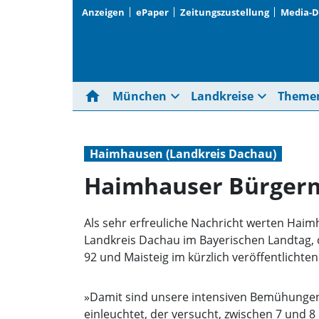
Anzeigen
ePaper
Zeitungszustellung
Media-
home
expand_more
expand_more
München
Landkreise
Theme
Haimhausen (Landkreis Dachau)
Haimhauser Bürgerm
Als sehr erfreuliche Nachricht werten Hai
Landkreis Dachau im Bayerischen Landtag, di
92 und Maisteig im kürzlich veröffentlicht
»Damit sind unsere intensiven Bemühungen
einleuchtet, der versucht, zwischen 7 und 