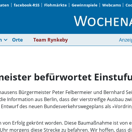
Daten
facebook-RSS
Flohmärkte
Gewinnspiele
Webcams
Coo
Haimhauser Bürgerme
expand_more
n
Orte
Team Rynkeby
Anzei
eister befürwortet Einstuf
mhausens Bürgermeister Peter Felbermeier und Bernhard Se
e Information aus Berlin, dass der vierstreifige Ausbau zw
en Entwurf des neuen Bundesverkehrswegeplans als »Vordring
 von Erfolg gekrönt worden. Diese Baumaßnahme ist von 
8 Uhr morgens diese Strecke zu befahren. Wir hoffen, dass 