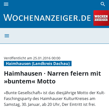
menu
search
Haimhausen · Narren feiern mit »buntem« Motto | Wochen
menu
Haimhausen · Na
Veröffentlicht am 25.01.2016 00:00
Haimhausen (Landkreis Dachau)
Haimhausen · Narren feiern mit
»buntem« Motto
»Bunte Gesellschaft« ist das diesjährige Motto der Kult-
Faschingsparty des Haimhauser KulturKreises am
Samstag, 30. Januar, ab 20 Uhr, Der Eintritt ist frei.