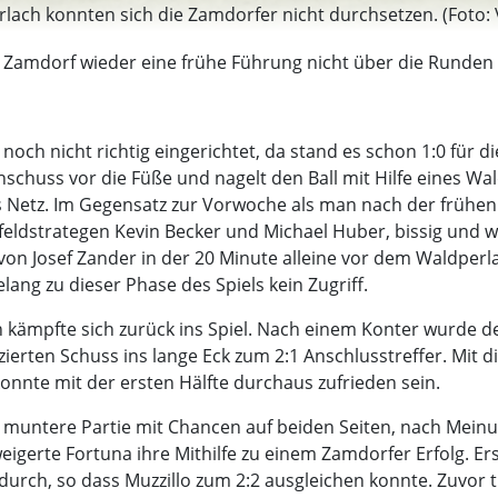
ach konnten sich die Zamdorfer nicht durchsetzen. (Foto: 
V Zamdorf wieder eine frühe Führung nicht über die Runden 
 noch nicht richtig eingerichtet, da stand es schon 1:0 fü
chuss vor die Füße und nagelt den Ball mit Hilfe eines Wal
s Netz. Im Gegensatz zur Vorwoche als man nach der frühen
lfeldstrategen Kevin Becker und Michael Huber, bissig und 
 von Josef Zander in der 20 Minute alleine vor dem Waldpe
ang zu dieser Phase des Spiels kein Zugriff.
h kämpfte sich zurück ins Spiel. Nach einem Konter wurde
zierten Schuss ins lange Eck zum 2:1 Anschlusstreffer. Mit d
nnte mit der ersten Hälfte durchaus zufrieden sein.
ne muntere Partie mit Chancen auf beiden Seiten, nach Meinu
rweigerte Fortuna ihre Mithilfe zu einem Zamdorfer Erfolg. E
urch, so dass Muzzillo zum 2:2 ausgleichen konnte. Zuvor tr