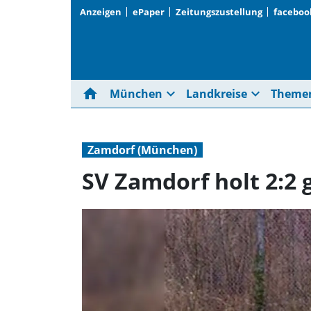
Anzeigen
ePaper
Zeitungszustellung
faceboo
home
expand_more
expand_more
München
Landkreise
Theme
Zamdorf (München)
SV Zamdorf holt 2:2