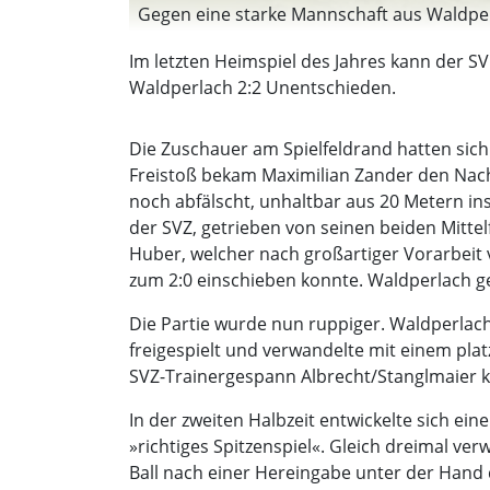
Gegen eine starke Mannschaft aus Waldperl
Im letzten Heimspiel des Jahres kann der S
Waldperlach 2:2 Unentschieden.
Die Zuschauer am Spielfeldrand hatten sich
Freistoß bekam Maximilian Zander den Nachs
noch abfälscht, unhaltbar aus 20 Metern in
der SVZ, getrieben von seinen beiden Mitte
Huber, welcher nach großartiger Vorarbeit
zum 2:0 einschieben konnte. Waldperlach gel
Die Partie wurde nun ruppiger. Waldperlac
freigespielt und verwandelte mit einem plat
SVZ-Trainergespann Albrecht/Stanglmaier ko
In der zweiten Halbzeit entwickelte sich ei
»richtiges Spitzenspiel«. Gleich dreimal ve
Ball nach einer Hereingabe unter der Hand d