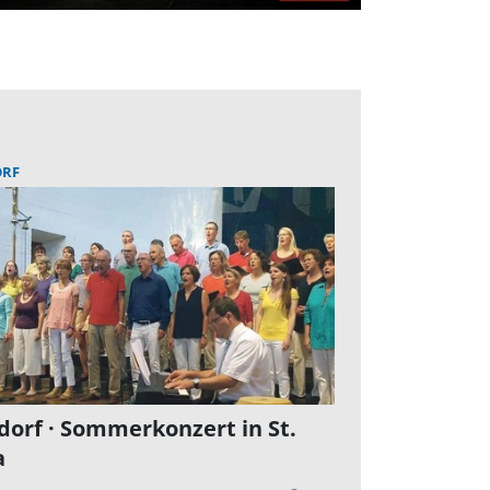
RF
orf · Sommerkonzert in St.
a