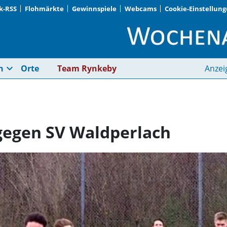
k-RSS
Flohmärkte
Gewinnspiele
Webcams
Cookie-Einstellun
SV Zamdorf holt 2:2 
expand_more
n
Orte
Team Rynkeby
Anzei
 gegen SV Waldperlach