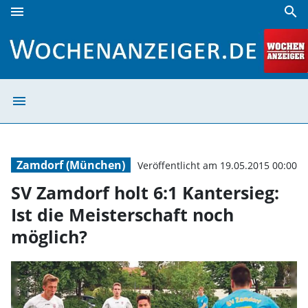
menu
search
SV Zamdorf holt 6:1 Kantersieg: Ist die Meisterschaft noch
menu
SV Zamdorf holt 
Zamdorf (München)
Veröffentlicht am 19.05.2015 00:00
SV Zamdorf holt 6:1 Kantersieg:
Ist die Meisterschaft noch
möglich?