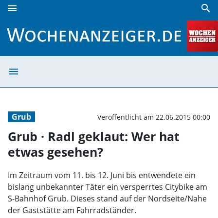
menu
search
Grub · Radl geklaut: Wer hat etwas gesehen? | Wochenanze
menu
Grub · Radl gek
Grub
Veröffentlicht am 22.06.2015 00:00
Grub · Radl geklaut: Wer hat
etwas gesehen?
Im Zeitraum vom 11. bis 12. Juni bis entwendete ein
bislang unbekannter Täter ein versperrtes Citybike am
S-Bahnhof Grub. Dieses stand auf der Nordseite/Nahe
der Gaststätte am Fahrradständer.