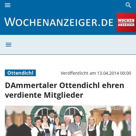
menu
search
DAmmertaler Ottendichl ehren verdiente Mitglieder | Woc
menu
DAmmertaler Ot
Ottendichl
Veröffentlicht am 13.04.2014 00:00
DAmmertaler Ottendichl ehren
verdiente Mitglieder