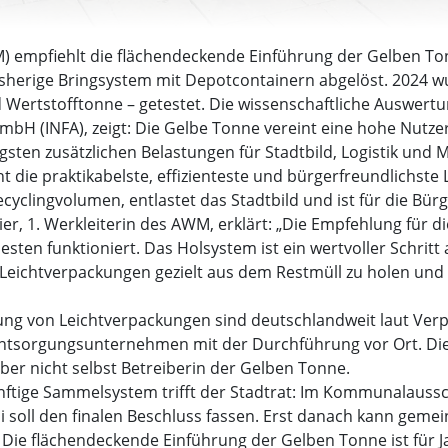
M) empfiehlt die flächendeckende Einführung der Gelben 
sherige Bringsystem mit Depotcontainern abgelöst. 2024 wu
Wertstofftonne – getestet. Die wissenschaftliche Auswertung
 (INFA), zeigt: Die Gelbe Tonne vereint eine hohe Nutzerf
gsten zusätzlichen Belastungen für Stadtbild, Logistik und
ht die praktikabelste, effizienteste und bürgerfreundlichs
ecyclingvolumen, entlastet das Stadtbild und ist für die Bür
r, 1. Werkleiterin des AWM, erklärt: „Die Empfehlung für d
besten funktioniert. Das Holsystem ist ein wertvoller Schrit
e Leichtverpackungen gezielt aus dem Restmüll zu holen un
ung von Leichtverpackungen sind deutschlandweit laut Ver
 Entsorgungsunternehmen mit der Durchführung vor Ort. D
er nicht selbst Betreiberin der Gelben Tonne.
nftige Sammelsystem trifft der Stadtrat: Im Kommunalaussc
i soll den finalen Beschluss fassen. Erst danach kann gem
Die flächendeckende Einführung der Gelben Tonne ist für J