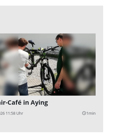
ir-Café in Aying
026 11:58 Uhr
1min
query_builder