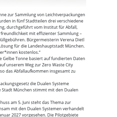
Tonne zur Sammlung von Leichtverpackungen
rden in fünf Stadtteilen drei verschiedene
, durchgeführt vom Institut für Abfall,
reundlichkeit mit effizienter Sammlung –
 Müllgebühren. Bürgermeisterin Verena Dietl
te Lösung für die Landeshauptstadt München.
ger*innen kostenlos.“
ie Gelbe Tonne basiert auf fundierten Daten
t auf unserem Weg zur Zero Waste City
d so das Abfallaufkommen insgesamt zu
packungsgesetz die Dualen Systeme
ie Stadt München stimmt mit den Dualen
huss am 5. Juni steht das Thema zur
einsam mit den Dualen Systemen verhandelt
anuar 2027 vorgesehen. Die Pilotgebiete