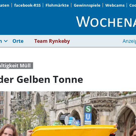
Daten
facebook-RSS
Flohmärkte
Gewinnspiele
Webcams
Coo
München flirtet mit 
expand_more
n
Orte
Team Rynkeby
Anzei
tigkeit Müll
 der Gelben Tonne