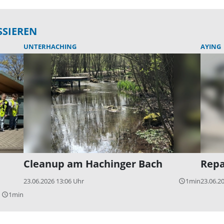
SSIEREN
UNTERHACHING
AYING
Cleanup am Hachinger Bach
Repa
23.06.2026 13:06 Uhr
1min
23.06.2
query_builder
1min
query_builder