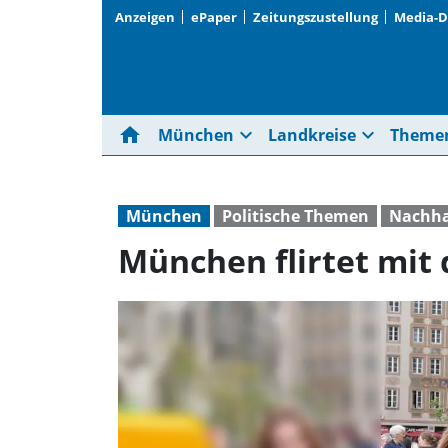
Anzeigen
ePaper
Zeitungszustellung
Media-
home
expand_more
expand_more
München
Landkreise
Theme
München
Politische Themen
Nachhal
München flirtet mit