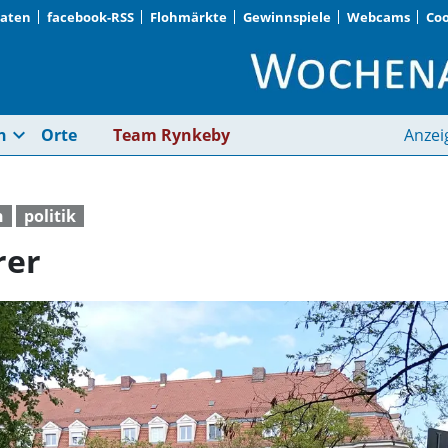
Daten
facebook-RSS
Flohmärkte
Gewinnspiele
Webcams
Coo
Kreuzung wird sicher
expand_more
n
Orte
Team Rynkeby
Anzei
n
politik
rer