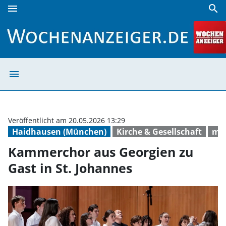
menu
search
Kammerchor aus Georgien zu Gast in St. Johannes | Woch
menu
Kammerchor aus 
Veröffentlicht am 20.05.2026 13:29
Haidhausen (München)
Kirche & Gesellschaft
mu
Kammerchor aus Georgien zu
Gast in St. Johannes