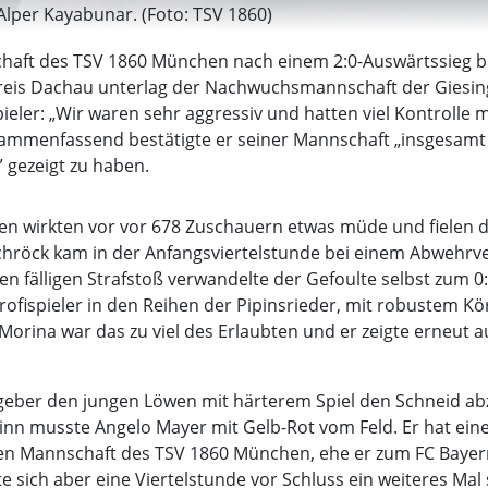
Alper Kayabunar. (Foto: TSV 1860)
chaft des TSV 1860 München nach einem 2:0-Auswärtssieg be
is Dachau unterlag der Nachwuchsmannschaft der Giesinger
ieler: „Wir waren sehr aggressiv und hatten viel Kontrolle m
sammenfassend bestätigte er seiner Mannschaft „insgesamt s
 gezeigt zu haben.
ren wirkten vor vor 678 Zuschauern etwas müde und fielen 
Schröck kam in der Anfangsviertelstunde bei einem Abwehrve
fälligen Strafstoß verwandelte der Gefoulte selbst zum 0:1
ofispieler in den Reihen der Pipinsrieder, mit robustem K
n Morina war das zu viel des Erlaubten und er zeigte erneut 
stgeber den jungen Löwen mit härterem Spiel den Schneid 
nn musste Angelo Mayer mit Gelb-Rot vom Feld. Er hat eine
iten Mannschaft des TSV 1860 München, ehe er zum FC Bayer
rte sich aber eine Viertelstunde vor Schluss ein weiteres Ma