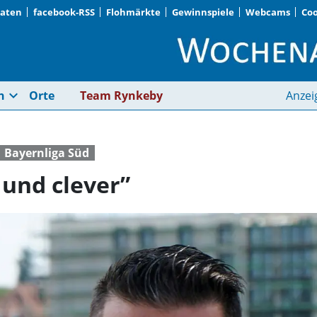
Daten
facebook-RSS
Flohmärkte
Gewinnspiele
Webcams
Coo
„Insgesamt sehr reif 
expand_more
n
Orte
Team Rynkeby
Anzei
Bayernliga Süd
 und clever”