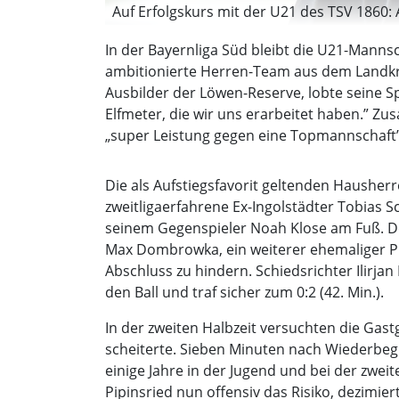
Auf Erfolgskurs mit der U21 des TSV 1860: 
In der Bayernliga Süd bleibt die U21-Manns
ambitionierte Herren-Team aus dem Landkre
Ausbilder der Löwen-Reserve, lobte seine Sp
Elfmeter, die wir uns erarbeitet haben.” Zu
„super Leistung gegen eine Topmannschaft”
Die als Aufstiegsfavorit geltenden Hausher
zweitligaerfahrene Ex-Ingolstädter Tobias 
seinem Gegenspieler Noah Klose am Fuß. Den 
Max Dombrowka, ein weiterer ehemaliger Pr
Abschluss zu hindern. Schiedsrichter Ilirja
den Ball und traf sicher zum 0:2 (42. Min.).
In der zweiten Halbzeit versuchten die Ga
scheiterte. Sieben Minuten nach Wiederbegi
einige Jahre in der Jugend und bei der zwe
Pipinsried nun offensiv das Risiko, dezimie