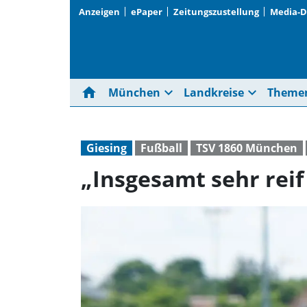
Anzeigen
ePaper
Zeitungszustellung
Media-
home
expand_more
expand_more
München
Landkreise
Theme
Giesing
Fußball
TSV 1860 München
„Insgesamt sehr reif