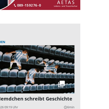
HEN
Hemdchen schreibt Geschichte
026 09:19 Uhr
6min
query_builder