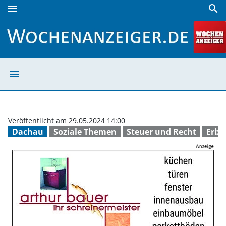
menu
search
Infos zur Immobilienübertragung | Wochenanzeiger
menu
Infos zur Immob
Veröffentlicht am 29.05.2024 14:00
Dachau
Soziale Themen
Steuer und Recht
Erbe