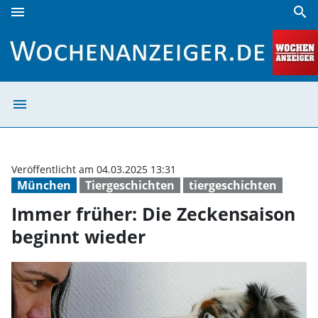
menu
search
Immer früher: Die Zeckensaison beginnt wieder | Wochena
menu
Immer früher: D
Veröffentlicht am 04.03.2025 13:31
München
Tiergeschichten
tiergeschichten
Immer früher: Die Zeckensaison
beginnt wieder