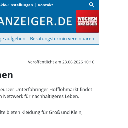
search
kie-Einstellungen
Kontakt
rföhring und Johannesk
ge aufgeben
Beratungstermin vereinbaren
Veröffentlicht am 23.06.2026 10:16
hen
bei. Der Unterföhringer Hofflohmarkt findet
em Netzwerk für nachhaltigeres Leben.
te bieten Kleidung für Groß und Klein,