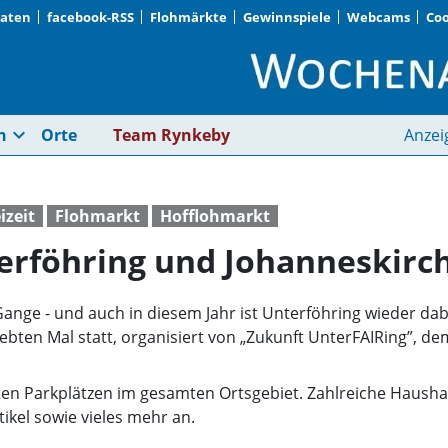
Daten
facebook-RSS
Flohmärkte
Gewinnspiele
Webcams
Coo
Hofflohmarkt in Unte
expand_more
n
Orte
Team Rynkeby
Anzei
izeit
Flohmarkt
Hofflohmarkt
erföhring und Johanneskirc
Gange - und auch in diesem Jahr ist Unterföhring wieder da
siebten Mal statt, organisiert von „Zukunft UnterFAIRing”, d
aten Parkplätzen im gesamten Ortsgebiet. Zahlreiche Haushal
ikel sowie vieles mehr an.