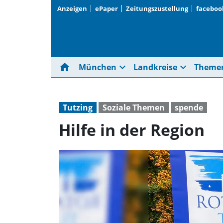
Anzeigen
ePaper
Zeitungszustellung
faceboo
home
expand_more
expand_more
München
Landkreise
Theme
Tutzing
Soziale Themen
spende
Hilfe in der Region