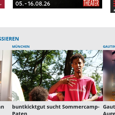
SSIEREN
MÜNCHEN
GAUTIN
an
buntkicktgut sucht Sommercamp-
Gaut
Paten
Auge