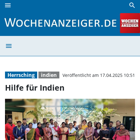
menu
search
Hilfe für Indien | Wochenanzeiger
menu
Hilfe für Indien
Herrsching
indien
Veröffentlicht am 17.04.2025 10:51
Hilfe für Indien