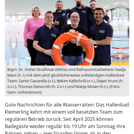
Brgm. Dr. Stefan Straßmair (Mitte) und Rathausmitarbeiterin Nadja
Marx (h. l.) mit dem jetzt glücklicherweise vollständigen Hallenbad-
Team: Sante Ciavarella (v.l.), Bekim Kafexholli (v.r.), Dejan Vrunc (h.
2.v.l.), Thomas Deiseroth (h. 2.v.r.) und Matija Molan (h.r.). (Foto:
Gem. Hohenbrunn)
Gute Nachrichten für alle Wasserratten: Das Hallenbad
Riemerling kehrt mit einem voll besetzten Team zum
regulären Betrieb zurück. Seit April 2025 können
Badegäste wieder regulär bis 19 Uhr am Sonntag ihre
Bahnen ziehen – zwei Stunden länger als in den