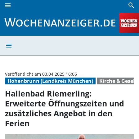
menu
search
Hallenbad Riemerling: Erweiterte Öffnungszeiten und zusät
menu
Hallenbad Rieme
Veröffentlicht am 03.04.2025 16:06
Hohenbrunn (Landkreis München)
Kirche & Gesell
Hallenbad Riemerling:
Erweiterte Öffnungszeiten und
zusätzliches Angebot in den
Ferien