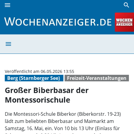
menu
search
Großer Biberbasar der Montessorischule | Wochenanzeige
menu
Großer Biberbas
Veröffentlicht am 06.05.2026 13:55
Berg (Starnberger See)
Freizeit-Veranstaltungen
Großer Biberbasar der
Montessorischule
Die Montessori-Schule Biberkor (Biberkorstr. 19-23)
lädt zum beliebten Biberbasar und Maimarkt am
Samstag, 16. Mai, ein. Von 10 bis 13 Uhr (Einlass für