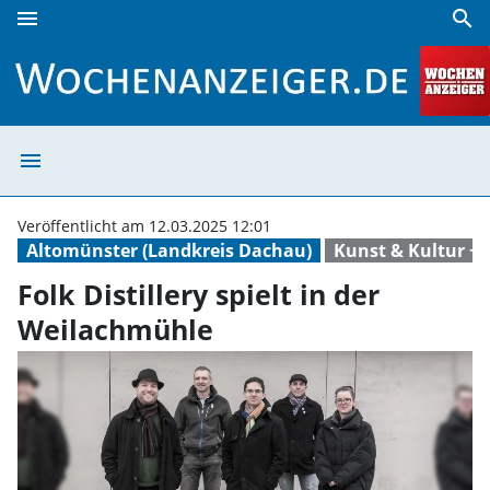
menu
search
Folk Distillery spielt in der Weilachmühle | Wochenanzeiger
menu
Folk Distillery 
Veröffentlicht am 12.03.2025 12:01
Altomünster (Landkreis Dachau)
Kunst & Kultur +
Folk Distillery spielt in der
Weilachmühle