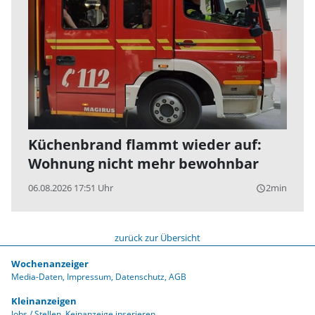
Küchenbrand flammt wieder auf:
Wohnung nicht mehr bewohnbar
06.08.2026 17:51 Uhr
2min
query_builder
zurück zur Übersicht
Wochenanzeiger
Media-Daten
Impressum
Datenschutz
AGB
Kleinanzeigen
Jobs / Stellen
Keinanzeige inserieren