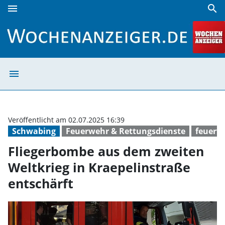
menu
search
Fliegerbombe aus dem zweiten Weltkrieg in Kraepelinstraß
menu
Fliegerbombe au
Veröffentlicht am 02.07.2025 16:39
Schwabing
Feuerwehr & Rettungsdienste
feuerw
Fliegerbombe aus dem zweiten
Weltkrieg in Kraepelinstraße
entschärft